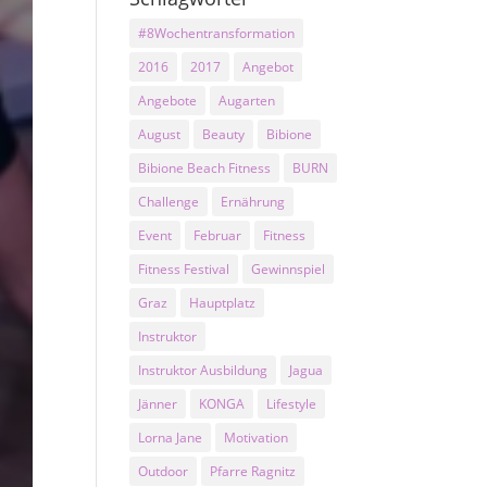
#8Wochentransformation
2016
2017
Angebot
Angebote
Augarten
August
Beauty
Bibione
Bibione Beach Fitness
BURN
Challenge
Ernährung
Event
Februar
Fitness
Fitness Festival
Gewinnspiel
Graz
Hauptplatz
Instruktor
Instruktor Ausbildung
Jagua
Jänner
KONGA
Lifestyle
Lorna Jane
Motivation
Outdoor
Pfarre Ragnitz