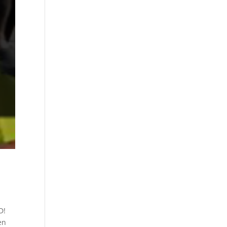
D!
en