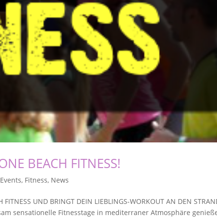
ONE BEACH FITNESS!
,
Events
,
Fitness
,
News
CH FITNESS UND BRINGT DEIN LIEBLINGS-WORKOUT AN DEN STRAN
sam sensationelle Fitnesstage in mediterraner Atmosphäre genieß