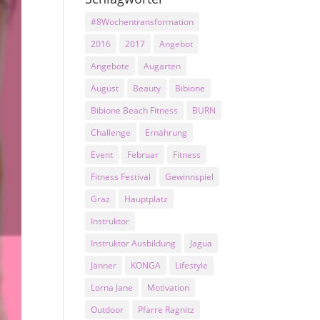
#8Wochentransformation
2016
2017
Angebot
Angebote
Augarten
August
Beauty
Bibione
Bibione Beach Fitness
BURN
Challenge
Ernährung
Event
Februar
Fitness
Fitness Festival
Gewinnspiel
Graz
Hauptplatz
Instruktor
Instruktor Ausbildung
Jagua
Jänner
KONGA
Lifestyle
Lorna Jane
Motivation
Outdoor
Pfarre Ragnitz