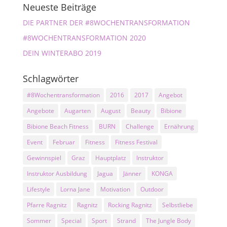
Neueste Beiträge
DIE PARTNER DER #8WOCHENTRANSFORMATION
#8WOCHENTRANSFORMATION 2020
DEIN WINTERABO 2019
Schlagwörter
#8Wochentransformation
2016
2017
Angebot
Angebote
Augarten
August
Beauty
Bibione
Bibione Beach Fitness
BURN
Challenge
Ernährung
Event
Februar
Fitness
Fitness Festival
Gewinnspiel
Graz
Hauptplatz
Instruktor
Instruktor Ausbildung
Jagua
Jänner
KONGA
Lifestyle
Lorna Jane
Motivation
Outdoor
Pfarre Ragnitz
Ragnitz
Rocking Ragnitz
Selbstliebe
Sommer
Special
Sport
Strand
The Jungle Body