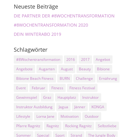
Neueste Beiträge
DIE PARTNER DER #8WOCHENTRANSFORMATION
#8WOCHENTRANSFORMATION 2020
DEIN WINTERABO 2019
Schlagwörter
#8Wochentransformation
2016
2017
Angebot
Angebote
Augarten
August
Beauty
Bibione
Bibione Beach Fitness
BURN
Challenge
Ernährung
Event
Februar
Fitness
Fitness Festival
Gewinnspiel
Graz
Hauptplatz
Instruktor
Instruktor Ausbildung
Jagua
Jänner
KONGA
Lifestyle
Lorna Jane
Motivation
Outdoor
Pfarre Ragnitz
Ragnitz
Rocking Ragnitz
Selbstliebe
Sommer
Special
Sport
Strand
The Jungle Body