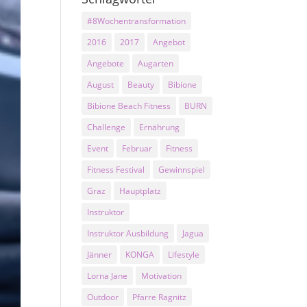
#8Wochentransformation
2016
2017
Angebot
Angebote
Augarten
August
Beauty
Bibione
Bibione Beach Fitness
BURN
Challenge
Ernährung
Event
Februar
Fitness
Fitness Festival
Gewinnspiel
Graz
Hauptplatz
Instruktor
Instruktor Ausbildung
Jagua
Jänner
KONGA
Lifestyle
Lorna Jane
Motivation
Outdoor
Pfarre Ragnitz