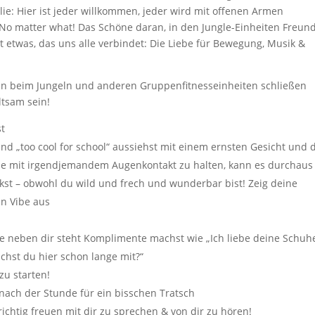
ilie: Hier ist jeder willkommen, jeder wird mit offenen Armen
No matter what! Das Schöne daran, in den Jungle-Einheiten Freun
 etwas, das uns alle verbindet: Die Liebe für Bewegung, Musik &
ten beim Jungeln und anderen Gruppenfitnesseinheiten schließen
ltsam sein!
st
d „too cool for school“ aussiehst mit einem ernsten Gesicht und
ne mit irgendjemandem Augenkontakt zu halten, kann es durchaus
rkst – obwohl du wild und frech und wunderbar bist! Zeig deine
en Vibe aus
 neben dir steht Komplimente machst wie „Ich liebe deine Schuh
chst du hier schon lange mit?“
zu starten!
 nach der Stunde für ein bisschen Tratsch
 richtig freuen mit dir zu sprechen & von dir zu hören!