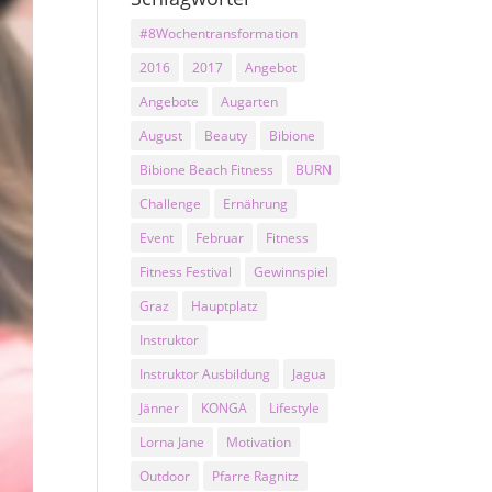
#8Wochentransformation
2016
2017
Angebot
Angebote
Augarten
August
Beauty
Bibione
Bibione Beach Fitness
BURN
Challenge
Ernährung
Event
Februar
Fitness
Fitness Festival
Gewinnspiel
Graz
Hauptplatz
Instruktor
Instruktor Ausbildung
Jagua
Jänner
KONGA
Lifestyle
Lorna Jane
Motivation
Outdoor
Pfarre Ragnitz