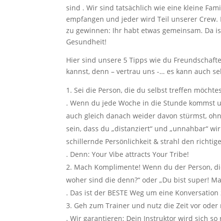
sind . Wir sind tatsächlich wie eine kleine Fam
empfangen und jeder wird Teil unserer Crew. 
zu gewinnen: Ihr habt etwas gemeinsam. Da ist
Gesundheit!
Hier sind unsere 5 Tipps wie du Freundschaf
kannst, denn – vertrau uns -… es kann auch se
Sei die Person, die du selbst treffen möchte
. Wenn du jede Woche in die Stunde kommst un
auch gleich danach weider davon stürmst, oh
sein, dass du „distanziert“ und „unnahbar“ wi
schillernde Persönlichkeit & strahl den richtig
. Denn: Your Vibe attracts Your Tribe!
Mach Komplimente! Wenn du der Person, die
woher sind die denn?“ oder „Du bist super! Ma
. Das ist der BESTE Weg um eine Konversation 
Geh zum Trainer und nutz die Zeit vor oder
. Wir garantieren: Dein Instruktor wird sich so