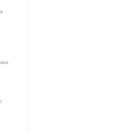
de
 dann
e,