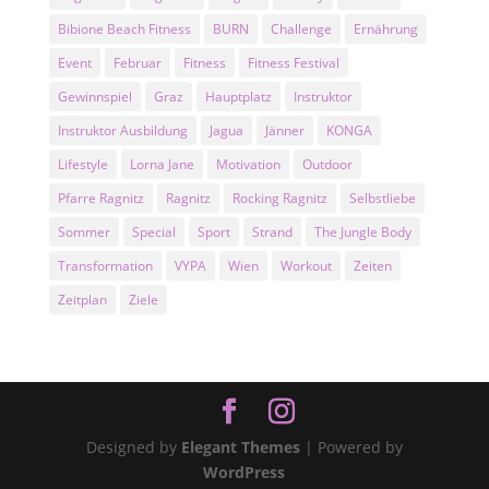
Bibione Beach Fitness
BURN
Challenge
Ernährung
Event
Februar
Fitness
Fitness Festival
Gewinnspiel
Graz
Hauptplatz
Instruktor
Instruktor Ausbildung
Jagua
Jänner
KONGA
Lifestyle
Lorna Jane
Motivation
Outdoor
Pfarre Ragnitz
Ragnitz
Rocking Ragnitz
Selbstliebe
Sommer
Special
Sport
Strand
The Jungle Body
Transformation
VYPA
Wien
Workout
Zeiten
Zeitplan
Ziele
Designed by
Elegant Themes
| Powered by
WordPress