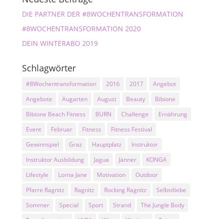
DIE PARTNER DER #8WOCHENTRANSFORMATION
#8WOCHENTRANSFORMATION 2020
DEIN WINTERABO 2019
Schlagwörter
#8Wochentransformation
2016
2017
Angebot
Angebote
Augarten
August
Beauty
Bibione
Bibione Beach Fitness
BURN
Challenge
Ernährung
Event
Februar
Fitness
Fitness Festival
Gewinnspiel
Graz
Hauptplatz
Instruktor
Instruktor Ausbildung
Jagua
Jänner
KONGA
Lifestyle
Lorna Jane
Motivation
Outdoor
Pfarre Ragnitz
Ragnitz
Rocking Ragnitz
Selbstliebe
Sommer
Special
Sport
Strand
The Jungle Body