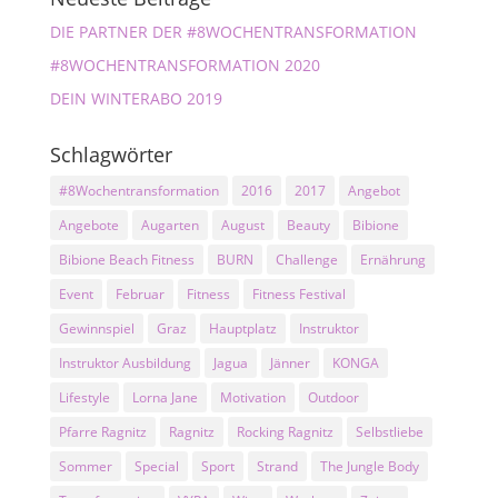
DIE PARTNER DER #8WOCHENTRANSFORMATION
#8WOCHENTRANSFORMATION 2020
DEIN WINTERABO 2019
Schlagwörter
#8Wochentransformation
2016
2017
Angebot
Angebote
Augarten
August
Beauty
Bibione
Bibione Beach Fitness
BURN
Challenge
Ernährung
Event
Februar
Fitness
Fitness Festival
Gewinnspiel
Graz
Hauptplatz
Instruktor
Instruktor Ausbildung
Jagua
Jänner
KONGA
Lifestyle
Lorna Jane
Motivation
Outdoor
Pfarre Ragnitz
Ragnitz
Rocking Ragnitz
Selbstliebe
Sommer
Special
Sport
Strand
The Jungle Body