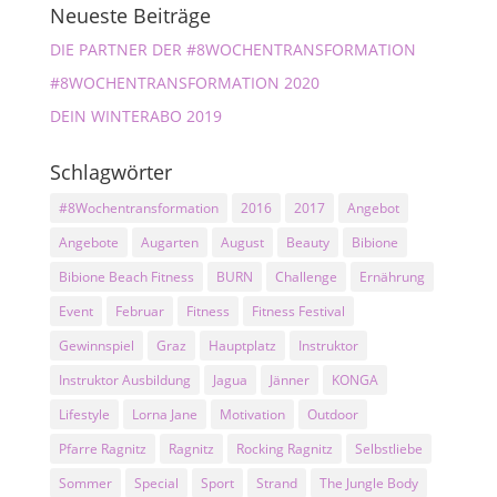
Neueste Beiträge
DIE PARTNER DER #8WOCHENTRANSFORMATION
#8WOCHENTRANSFORMATION 2020
DEIN WINTERABO 2019
Schlagwörter
#8Wochentransformation
2016
2017
Angebot
Angebote
Augarten
August
Beauty
Bibione
Bibione Beach Fitness
BURN
Challenge
Ernährung
Event
Februar
Fitness
Fitness Festival
Gewinnspiel
Graz
Hauptplatz
Instruktor
Instruktor Ausbildung
Jagua
Jänner
KONGA
Lifestyle
Lorna Jane
Motivation
Outdoor
Pfarre Ragnitz
Ragnitz
Rocking Ragnitz
Selbstliebe
Sommer
Special
Sport
Strand
The Jungle Body