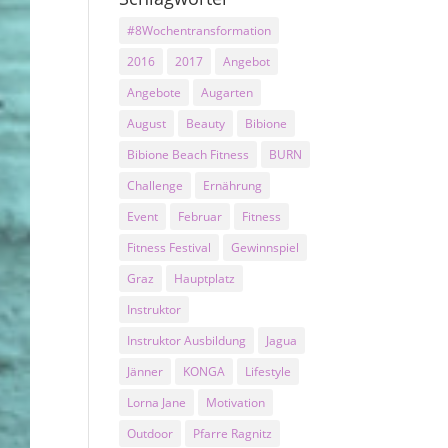
#8Wochentransformation
2016
2017
Angebot
Angebote
Augarten
August
Beauty
Bibione
Bibione Beach Fitness
BURN
Challenge
Ernährung
Event
Februar
Fitness
Fitness Festival
Gewinnspiel
Graz
Hauptplatz
Instruktor
Instruktor Ausbildung
Jagua
Jänner
KONGA
Lifestyle
Lorna Jane
Motivation
Outdoor
Pfarre Ragnitz