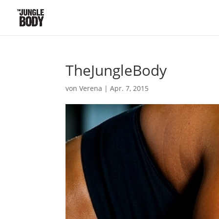
TheJungleBody
von
Verena
|
Apr. 7, 2015