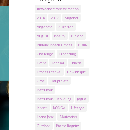
#8Wochentransformation
2016
2017
Angebot
Angebote
Augarten
August
Beauty
Bibione
Bibione Beach Fitness
BURN
Challenge
Ernährung
Event
Februar
Fitness
Fitness Festival
Gewinnspiel
Graz
Hauptplatz
Instruktor
Instruktor Ausbildung
Jagua
Jänner
KONGA
Lifestyle
Lorna Jane
Motivation
Outdoor
Pfarre Ragnitz