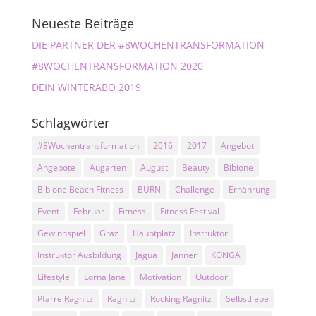
Neueste Beiträge
DIE PARTNER DER #8WOCHENTRANSFORMATION
#8WOCHENTRANSFORMATION 2020
DEIN WINTERABO 2019
Schlagwörter
#8Wochentransformation
2016
2017
Angebot
Angebote
Augarten
August
Beauty
Bibione
Bibione Beach Fitness
BURN
Challenge
Ernährung
Event
Februar
Fitness
Fitness Festival
Gewinnspiel
Graz
Hauptplatz
Instruktor
Instruktor Ausbildung
Jagua
Jänner
KONGA
Lifestyle
Lorna Jane
Motivation
Outdoor
Pfarre Ragnitz
Ragnitz
Rocking Ragnitz
Selbstliebe