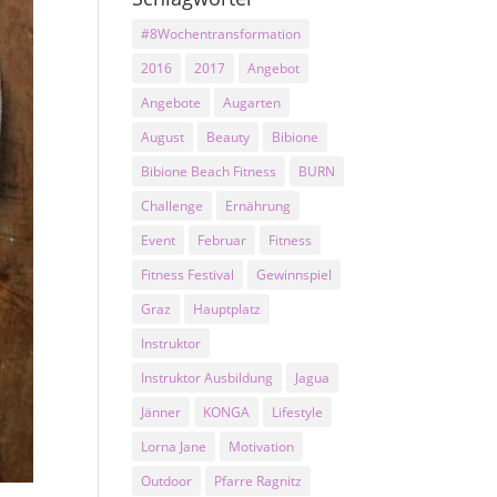
#8Wochentransformation
2016
2017
Angebot
Angebote
Augarten
August
Beauty
Bibione
Bibione Beach Fitness
BURN
Challenge
Ernährung
Event
Februar
Fitness
Fitness Festival
Gewinnspiel
Graz
Hauptplatz
Instruktor
Instruktor Ausbildung
Jagua
Jänner
KONGA
Lifestyle
Lorna Jane
Motivation
Outdoor
Pfarre Ragnitz