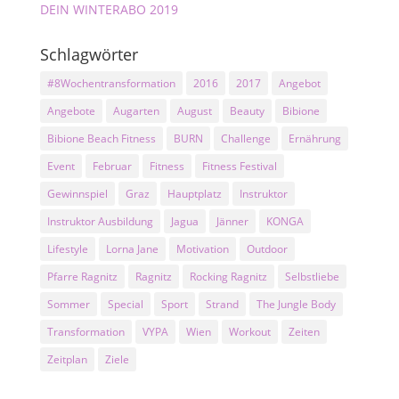
DEIN WINTERABO 2019
Schlagwörter
#8Wochentransformation
2016
2017
Angebot
Angebote
Augarten
August
Beauty
Bibione
Bibione Beach Fitness
BURN
Challenge
Ernährung
Event
Februar
Fitness
Fitness Festival
Gewinnspiel
Graz
Hauptplatz
Instruktor
Instruktor Ausbildung
Jagua
Jänner
KONGA
Lifestyle
Lorna Jane
Motivation
Outdoor
Pfarre Ragnitz
Ragnitz
Rocking Ragnitz
Selbstliebe
Sommer
Special
Sport
Strand
The Jungle Body
Transformation
VYPA
Wien
Workout
Zeiten
Zeitplan
Ziele