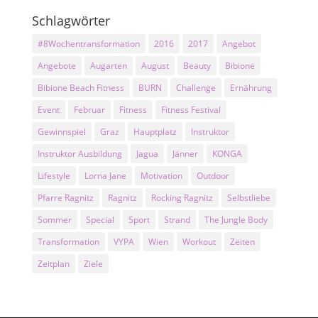
Schlagwörter
#8Wochentransformation
2016
2017
Angebot
Angebote
Augarten
August
Beauty
Bibione
Bibione Beach Fitness
BURN
Challenge
Ernährung
Event
Februar
Fitness
Fitness Festival
Gewinnspiel
Graz
Hauptplatz
Instruktor
Instruktor Ausbildung
Jagua
Jänner
KONGA
Lifestyle
Lorna Jane
Motivation
Outdoor
Pfarre Ragnitz
Ragnitz
Rocking Ragnitz
Selbstliebe
Sommer
Special
Sport
Strand
The Jungle Body
Transformation
VYPA
Wien
Workout
Zeiten
Zeitplan
Ziele