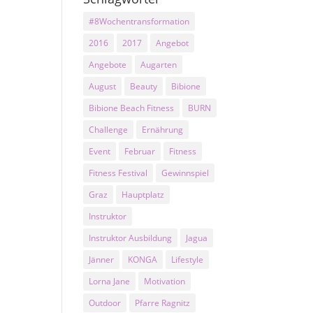
#8Wochentransformation
2016
2017
Angebot
Angebote
Augarten
August
Beauty
Bibione
Bibione Beach Fitness
BURN
Challenge
Ernährung
Event
Februar
Fitness
Fitness Festival
Gewinnspiel
Graz
Hauptplatz
Instruktor
Instruktor Ausbildung
Jagua
Jänner
KONGA
Lifestyle
Lorna Jane
Motivation
Outdoor
Pfarre Ragnitz