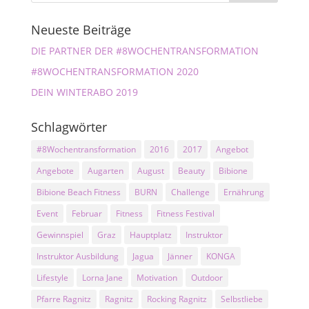
Neueste Beiträge
DIE PARTNER DER #8WOCHENTRANSFORMATION
#8WOCHENTRANSFORMATION 2020
DEIN WINTERABO 2019
Schlagwörter
#8Wochentransformation
2016
2017
Angebot
Angebote
Augarten
August
Beauty
Bibione
Bibione Beach Fitness
BURN
Challenge
Ernährung
Event
Februar
Fitness
Fitness Festival
Gewinnspiel
Graz
Hauptplatz
Instruktor
Instruktor Ausbildung
Jagua
Jänner
KONGA
Lifestyle
Lorna Jane
Motivation
Outdoor
Pfarre Ragnitz
Ragnitz
Rocking Ragnitz
Selbstliebe